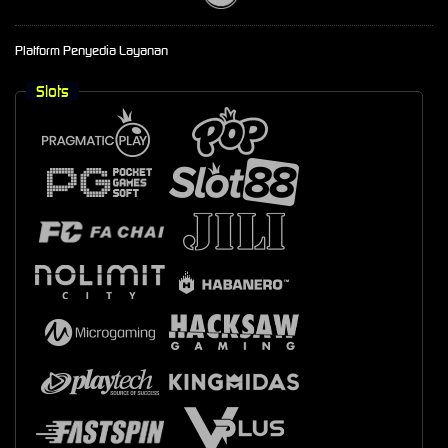
Platform Penyedia Layanan
Slots