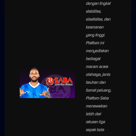
dengan tingkat
stabilitas,
elastisitas, dan
keamanan
yang tinggi.
Platform ini
menyediakan
berbagai
macam acara
olahraga, jenis
taruhan dan
format peluang.
Platform Saba
menawarkan
lebih dari
ratusan liga
sepak bola