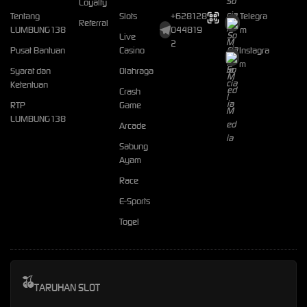
Loyalty
Tentang
Slots
+628128
Telegra
Referral
LUMBUNG138
044819
m
Live
2
Pusat Bantuan
Casino
Instagra
m
Syarat dan
Olahraga
Ketentuan
Crash
RTP
Game
LUMBUNG138
Arcade
Sabung
Ayam
Race
E-Sports
Togel
TARUHAN SLOT