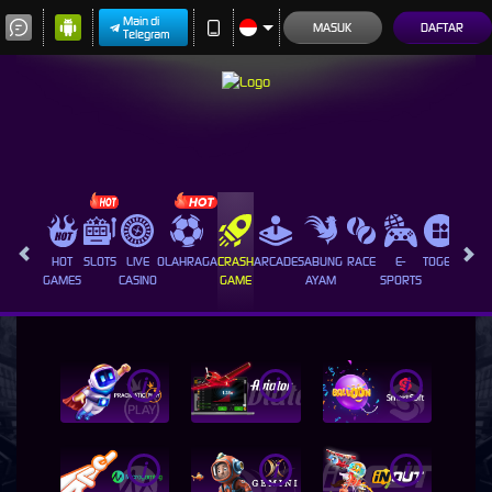
Main di
MASUK
DAFTAR
Telegram
HOT
SLOTS
LIVE
OLAHRAGA
CRASH
ARCADE
SABUNG
RACE
E-
TOGEL
PROM
GAMES
CASINO
GAME
AYAM
SPORTS
i
i
i
i
i
i