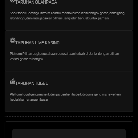
TARUHAN OLAHRAGA
Sportsbook Gaming Platform Terbaik menawarkan lebih banyak game, odds yang
lebih tinggi, dan menyediakan pilihan yang lebih banyak untuk pemain.
TARUHAN LIVE KASINO
Platform Pilihan bagi perusahaan-perusahaan terbaik di dunia, dengan pilihan
variasi game terbanyak
TARUHAN TOGEL
Platform togel yang menarik dari perusahan terbaik di dunia yang menawarkan
hadiah kemenangan besar