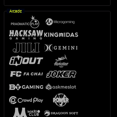
Arcade