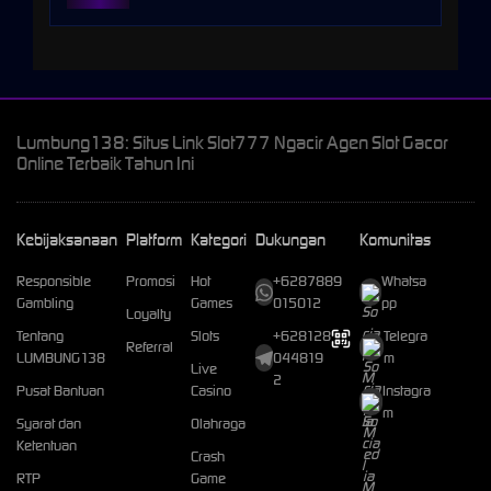
Lumbung138: Situs Link Slot777 Ngacir Agen Slot Gacor
Online Terbaik Tahun Ini
Kebijaksanaan
Platform
Kategori
Dukungan
Komunitas
Responsible
Promosi
Hot
+6287889
Whatsa
Gambling
Games
015012
pp
Loyalty
Tentang
Slots
+628128
Telegra
Referral
LUMBUNG138
044819
m
Live
2
Pusat Bantuan
Casino
Instagra
m
Syarat dan
Olahraga
Ketentuan
Crash
RTP
Game