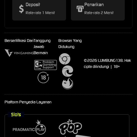
Deposit
Penarikan
Rata-rata 1 Menit
Rata-rata 2 Menit
Bersertifikasi Dari
Tanggung
Browser Yang
Jawab
Didukung
Bermain
©2026 LUMBUNG138. Hak
cipta dilindungi | 18+
Platform Penyedia Layanan
Slots