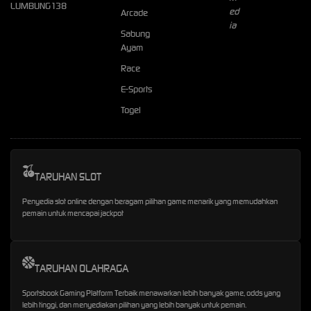
LUMBUNG138
Arcade
Sabung
Ayam
Race
E-Sports
Togel
TARUHAN SLOT
Penyedia slot online dengan beragam pilihan game menarik yang memudahkan
pemain untuk mencapai jackpot
TARUHAN OLAHRAGA
Sportsbook Gaming Platform Terbaik menawarkan lebih banyak game, odds yang
lebih tinggi, dan menyediakan pilihan yang lebih banyak untuk pemain.