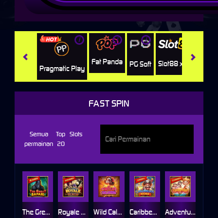
i
i
i
i
i
Facha
Fat Panda
Slot88 x PP
PG Soft
Pragmatic Play
FAST SPIN
Semua
Top
Slots
permainan
20
The Great Safari
Royale House
Wild Calavera
Caribbean Riches
Adventure To The West