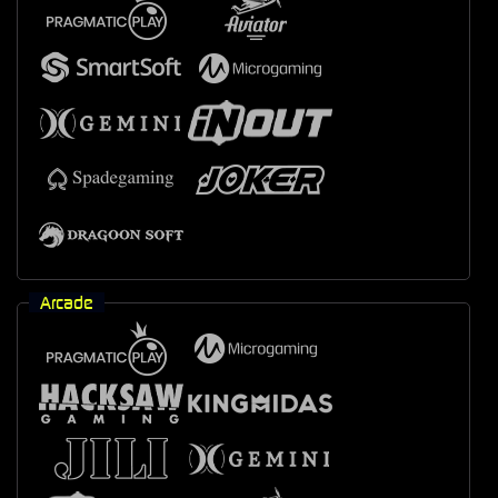
Arcade