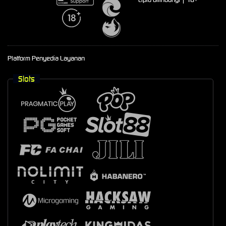
Platform Penyedia Layanan
Slots