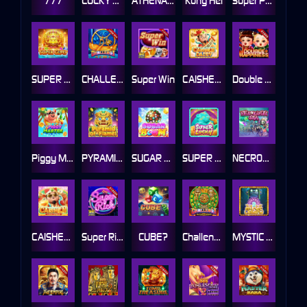
777
LUCKY ACE
ATHENA LUCKY SPREAD
Kung Hei
Super Powerful
SUPER GEMS
CHALLENGE・FU LU SHOU XI
Super Win
CAISHEN DADDY
Double Happiness
Piggy Master
PYRAMID OF FLAMES
SUGAR BOOM
SUPER LUCKY
NECROMANCER SHA
CAISHEN-LUCKY SPREAD
Super Rich
CUBE?
Challenge・Mayan Calendar
MYSTIC LEGEND 2