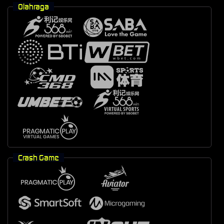
Olahraga
Crash Game