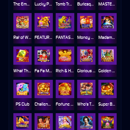
The Empire
Lucky Poker 2
Tomb Treasure
Burlesque 2
MASTER HAHA
Rat of Wealth
FEATURE BUY - Golden Pig
FANTASY - SOUTHEAST ASIA
Money Meow
Madame Caroline
What The FA
Fa Fa Monkey
Rich & Happy
Glorious Kingdom
Golden Week
PS Club
Challenge・Golden Pig
Fortune Teller
Who's The Boss
Super Boom