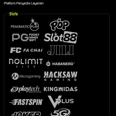
Platform Penyedia Layanan
Slots