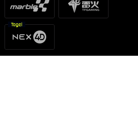
Togel