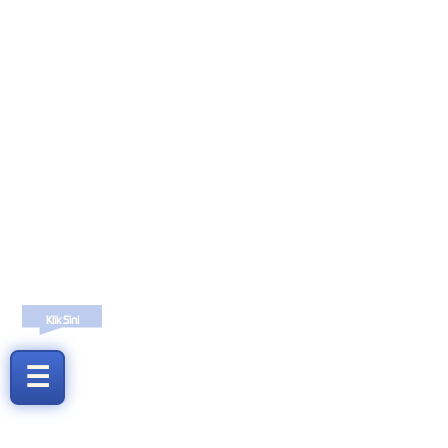
Klik Sini
☰