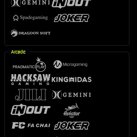
Arcade