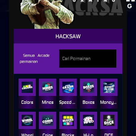
HACKSAW
Semua
Arcade
permainan
Colors
Mines
Speed Crash
Boxes
Moneyplane
Wheel
Coins
Blocks
Hi-Lo
DICE