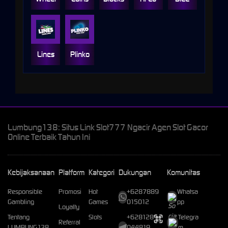
Lines
Plinko
Lumbung138: Situs Link Slot777 Ngacir Agen Slot Gacor
Online Terbaik Tahun Ini
Kebijaksanaan
Platform
Kategori
Dukungan
Komunitas
Responsible
Promosi
Hot
+6287889
Whatsa
Gambling
Games
015012
pp
Loyalty
Tentang
Slots
+628128
Telegra
Referral
LUMBUNG138
044819
m