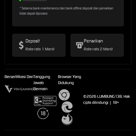
* Selama bank maintenance dan bank offline deposit dan penarikan
tidak dapat diproses
Deposit
Penarikan
Rata-rata 1 Menit
Rata-rata 2 Menit
Bersertifikasi Dari
Tanggung
Browser Yang
Jawab
Didukung
Bermain
©2026 LUMBUNG138. Hak
cipta dilindungi | 18+