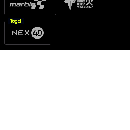
Togel