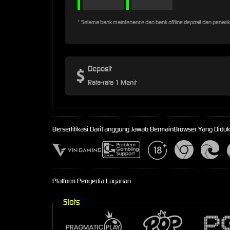
* Selama bank maintenance dan bank offline deposit dan penarik
Deposit
Rata-rata 1 Menit
Bersertifikasi Dari
Tanggung Jawab Bermain
Browser Yang Didu
Platform Penyedia Layanan
Slots