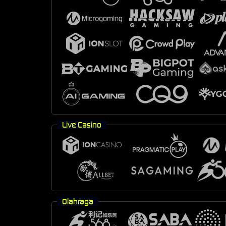
Live Casino
Olahraga