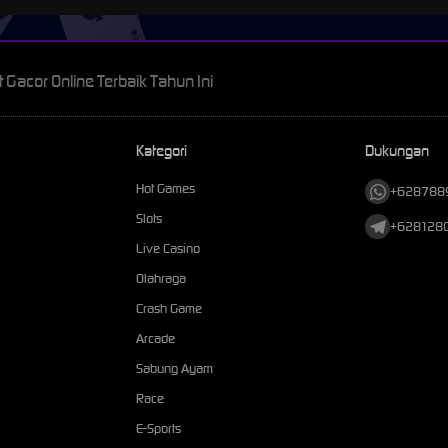
Gacor Online Terbaik Tahun Ini
Kategori
Dukungan
Hot Games
+628788
Slots
+628128
Live Casino
Olahraga
Crash Game
Arcade
Sabung Ayam
Race
E-Sports