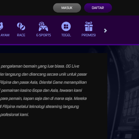
MASUK
DAFTAR
 AYAM
RACE
E-SPORTS
TOGEL
PROMOSI
 pengalaman bermain yang luar biasa. OG Live
er langsung dan dirancang secara unik untuk pasar
ilipina dan pasar Asia, Oriental Game menampilkan
ari permainan kasino Eropa dan Asia, tawaran kami
para pemain, kapan saja dan di mana saja. Mereka
 Filipina melalui teknologi streaming langsung
rofesional kami.