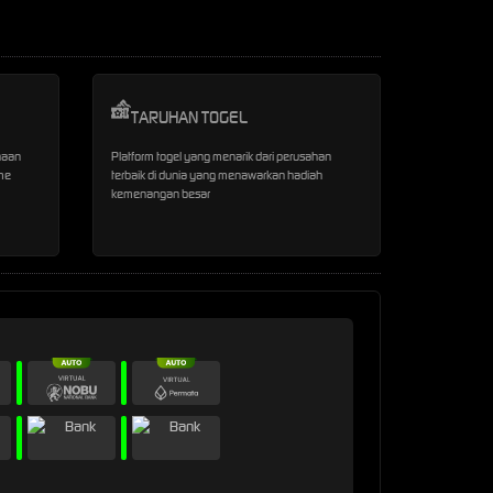
TARUHAN TOGEL
haan
Platform togel yang menarik dari perusahan
ame
terbaik di dunia yang menawarkan hadiah
kemenangan besar