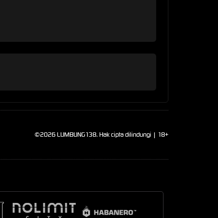
©2026 LUMBUNG138. Hak cipta dilindungi | 18+