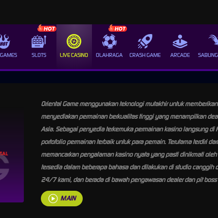
 GAMES
SLOTS
LIVE CASINO
OLAHRAGA
CRASH GAME
ARCADE
SABUNG
Oriental Game menggunakan teknologi mutakhir untuk memberikan
menyediakan permainan berkualitas tinggi yang menampilkan deal
Asia. Sebagai penyedia terkemuka permainan kasino langsung di F
portofolio permainan terbaik untuk para pemain. Terutama terdiri d
memancarkan pengalaman kasino nyata yang pasti dinikmati oleh 
tersedia dalam beberapa bahasa dan dilakukan di studio canggih di
24/7 kami, dan berada di bawah pengawasan dealer dan pit boss p
MAIN