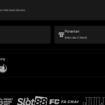
an tidak dapat diproses
Penarikan
Rata-rata 2 Menit
kung