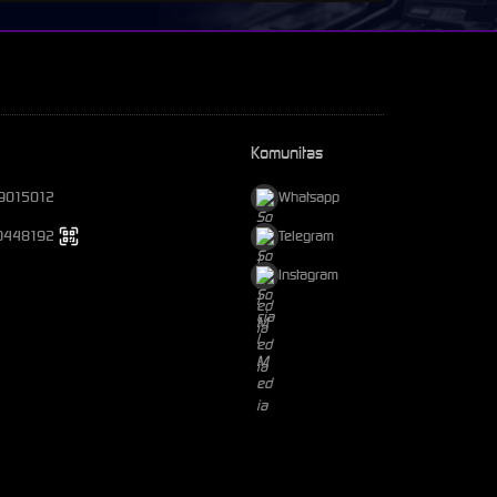
Komunitas
9015012
Whatsapp
0448192
Telegram
Instagram