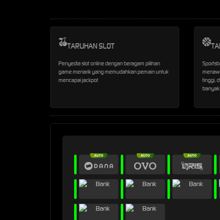
TARUHAN SLOT
TA
Penyedia slot online dengan beragam pilihan
Sportsb
game menarik yang memudahkan pemain untuk
menawar
mencapai jackpot
tinggi,
banyak 