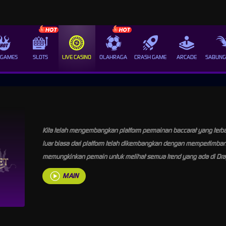
 GAMES
SLOTS
LIVE CASINO
OLAHRAGA
CRASH GAME
ARCADE
SABUNG
Kita telah mengembangkan platform permainan baccarat yang terb
luar biasa dari platform telah dikembangkan dengan mempertimban
memungkinkan pemain untuk melihat semua trend yang ada di Drag
MAIN