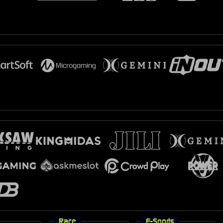
Race
E-Sports