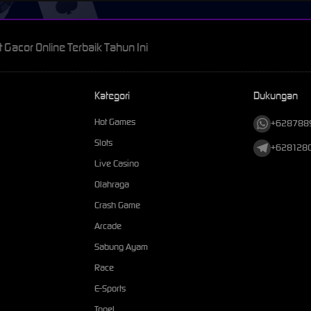
Gacor Online Terbaik Tahun Ini
Kategori
Dukungan
Hot Games
+628788
Slots
+628128
Live Casino
Olahraga
Crash Game
Arcade
Sabung Ayam
Race
E-Sports
Togel