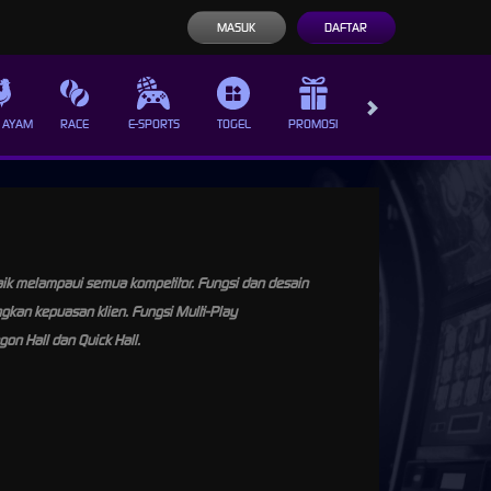
MASUK
DAFTAR
 AYAM
RACE
E-SPORTS
TOGEL
PROMOSI
aik melampaui semua kompetitor. Fungsi dan desain
gkan kepuasan klien. Fungsi Multi-Play
on Hall dan Quick Hall.