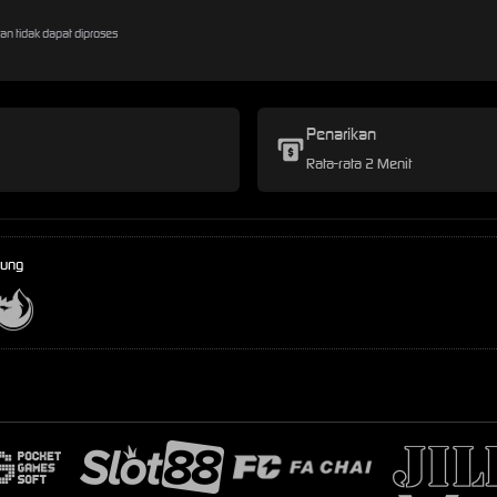
an tidak dapat diproses
Penarikan
Rata-rata 2 Menit
kung