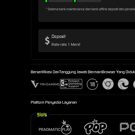
* Selama bank maintenance dan bank offline deposit dan penarik
Deposit
Rata-rata 1 Menit
Bersertifikasi Dari
Tanggung Jawab Bermain
Browser Yang Didu
Platform Penyedia Layanan
Slots